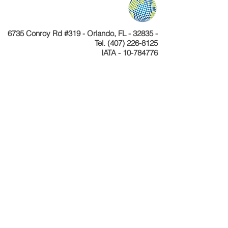
6735 Conroy Rd #319 - Orlando, FL - 32835 -
Tel.
(407) 226-8125
IATA - 10-784776
Telefone
+55 11 4040-4589
CNPJ 24.233.204/0001-30
Cadastur 26.077495.10.0001-1
Copyright © Celebration Tours. Todos os
direitos reservados.