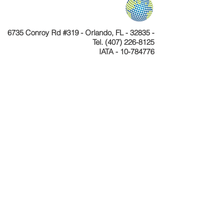
6735 Conroy Rd #319 - Orlando, FL - 32835 -
Tel.
(407) 226-8125
IATA - 10-784776
Telefone
+55 11 4040-4589
CNPJ 24.233.204/0001-30
Cadastur 26.077495.10.0001-1
Copyright © Celebration Tours. Todos os
direitos reservados.